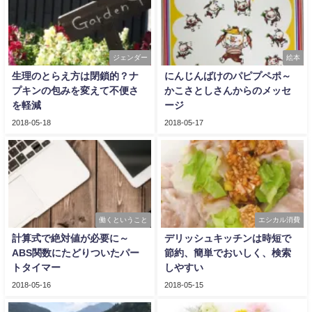
ジェンダー
絵本
生理のとらえ方は閉鎖的？ナ
にんじんばけのパピプペポ～
プキンの包みを変えて不便さ
かこさとしさんからのメッセ
を軽減
ージ
2018-05-18
2018-05-17
働くということ
エシカル消費
計算式で絶対値が必要に～
デリッシュキッチンは時短で
ABS関数にたどりついたパー
節約、簡単でおいしく、検索
トタイマー
しやすい
2018-05-16
2018-05-15