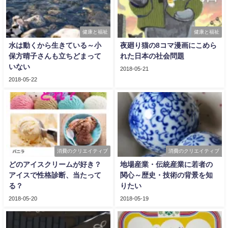
健康と福祉
健康と福祉
水は動くから生きている～小
夜廻り猫の8コマ漫画にこめら
保方晴子さんも立ちどまって
れた日本の社会問題
いない
2018-05-21
2018-05-22
消費のクリエイティブ
消費のクリエイティブ
どのアイスクリームが好き？
地場産業・伝統産業に若者の
アイスで性格診断、当たって
関心～歴史・技術の背景を知
る？
りたい
2018-05-20
2018-05-19