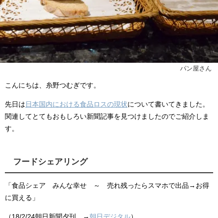
パン屋さん
こんにちは、糸野つむぎです。
先日は
日本国内における食品ロスの現状
について書いてきました。
関連してとてもおもしろい新聞記事を見つけましたのでご紹介しま
す。
フードシェアリング
「食品シェア みんな幸せ ～ 売れ残ったらスマホで出品→お得
に買える」
（18/2/24朝日新聞夕刊 →
朝日デジタル
）