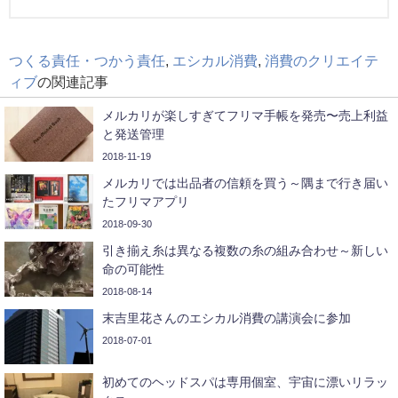
つくる責任・つかう責任
,
エシカル消費
,
消費のクリエイテ
ィブ
の関連記事
メルカリが楽しすぎてフリマ手帳を発売〜売上利益
と発送管理
2018-11-19
メルカリでは出品者の信頼を買う～隅まで行き届い
たフリマアプリ
2018-09-30
引き揃え糸は異なる複数の糸の組み合わせ～新しい
命の可能性
2018-08-14
末吉里花さんのエシカル消費の講演会に参加
2018-07-01
初めてのヘッドスパは専用個室、宇宙に漂いリラッ