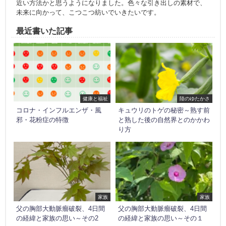
近い方法かと思うようになりました。色々な引き出しの素材で、
未来に向かって、こつこつ紡いでいきたいです。
最近書いた記事
健康と福祉
陸のゆたかさ
コロナ・インフルエンザ・風
キュウリのトゲの秘密～熟す前
邪・花粉症の特徴
と熟した後の自然界とのかかわ
り方
家族
家族
父の胸部大動脈瘤破裂、4日間
父の胸部大動脈瘤破裂、4日間
の経緯と家族の思い～その2
の経緯と家族の思い～その１