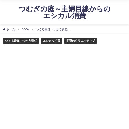
つむぎの庭～主婦目線からの
エシカル消費
ホーム
SDGs
つくる責任・つかう責任
食品シェアという形～フードシェアリン
つくる責任・つかう責任
エシカル消費
消費のクリエイティブ