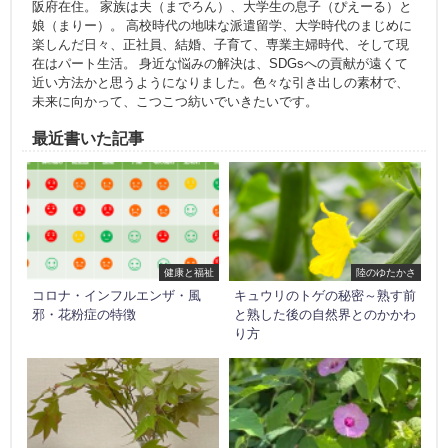
阪府在住。 家族は夫（までろん）、大学生の息子（ぴえーる）と
娘（まりー）。 高校時代の地味な派遣留学、大学時代のまじめに
楽しんだ日々、正社員、結婚、子育て、専業主婦時代、そして現
在はパート生活。 身近な悩みの解決は、SDGsへの貢献が遠くて
近い方法かと思うようになりました。色々な引き出しの素材で、
未来に向かって、こつこつ紡いでいきたいです。
最近書いた記事
健康と福祉
陸のゆたかさ
コロナ・インフルエンザ・風
キュウリのトゲの秘密～熟す前
邪・花粉症の特徴
と熟した後の自然界とのかかわ
り方