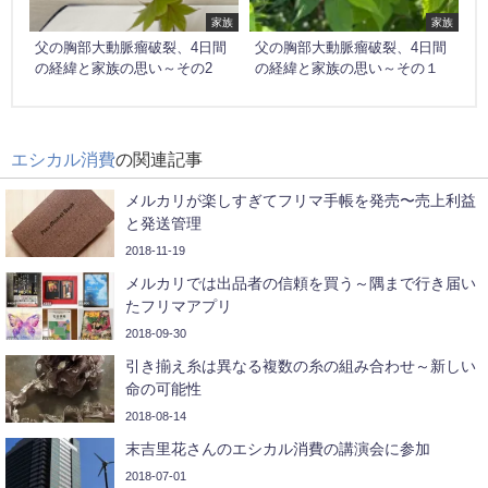
家族
家族
父の胸部大動脈瘤破裂、4日間
父の胸部大動脈瘤破裂、4日間
の経緯と家族の思い～その2
の経緯と家族の思い～その１
エシカル消費
の関連記事
メルカリが楽しすぎてフリマ手帳を発売〜売上利益
と発送管理
2018-11-19
メルカリでは出品者の信頼を買う～隅まで行き届い
たフリマアプリ
2018-09-30
引き揃え糸は異なる複数の糸の組み合わせ～新しい
命の可能性
2018-08-14
末吉里花さんのエシカル消費の講演会に参加
2018-07-01