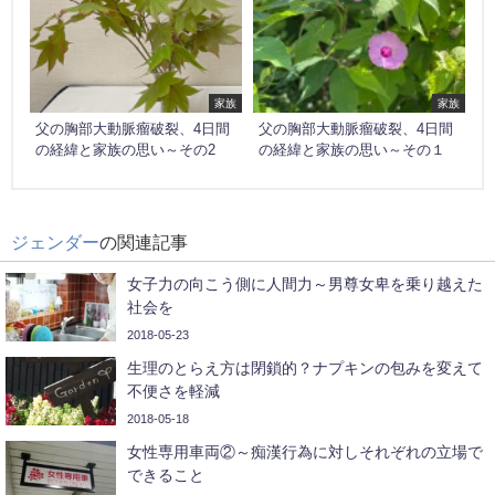
家族
家族
父の胸部大動脈瘤破裂、4日間
父の胸部大動脈瘤破裂、4日間
の経緯と家族の思い～その2
の経緯と家族の思い～その１
ジェンダー
の関連記事
女子力の向こう側に人間力～男尊女卑を乗り越えた
社会を
2018-05-23
生理のとらえ方は閉鎖的？ナプキンの包みを変えて
不便さを軽減
2018-05-18
女性専用車両②～痴漢行為に対しそれぞれの立場で
できること