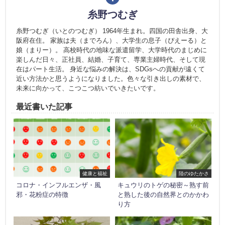
糸野つむぎ
糸野つむぎ（いとのつむぎ） 1964年生まれ。四国の田舎出身、大
阪府在住。 家族は夫（までろん）、大学生の息子（ぴえーる）と
娘（まりー）。 高校時代の地味な派遣留学、大学時代のまじめに
楽しんだ日々、正社員、結婚、子育て、専業主婦時代、そして現
在はパート生活。 身近な悩みの解決は、SDGsへの貢献が遠くて
近い方法かと思うようになりました。色々な引き出しの素材で、
未来に向かって、こつこつ紡いでいきたいです。
最近書いた記事
健康と福祉
陸のゆたかさ
コロナ・インフルエンザ・風
キュウリのトゲの秘密～熟す前
邪・花粉症の特徴
と熟した後の自然界とのかかわ
り方