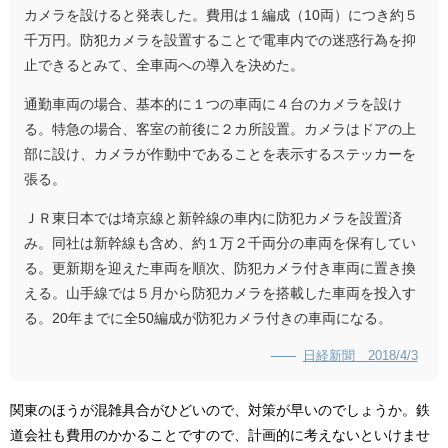
カメラを設けると発表した。費用は１編成（10両）につき約５
千万円。防犯カメラを設置することで電車内での迷惑行為を抑
止できるとみて、全車両への導入を決めた。
通勤車両の場合、基本的に１つの車両に４台のカメラを設け
る。特急の場合、客室の前後に２カ所設置。カメラはドアの上
部に設け、カメラが作動中であることを表示するステッカーを
張る。
ＪＲ東日本では埼京線と新幹線の車内に防犯カメラを設置済
み。同社は新幹線も含め、約１万２千両分の車両を保有してい
る。更新期を迎えた車両を順次、防犯カメラ付き車両に置き換
える。山手線では５月から防犯カメラを搭載した車両を投入す
る。20年までに全50編成が防犯カメラ付きの車両になる。
日経新聞 2018/4/3
関東のほうが混雑具合がひどいので、対策が早いのでしょうか。鉄
道会社も費用のかかることですので、計画的に考えないといけませ