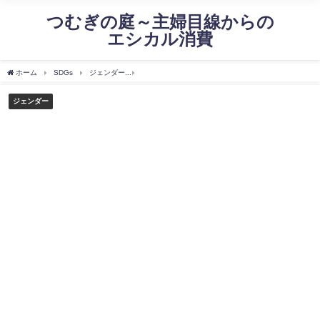
つむぎの庭～主婦目線からの
エシカル消費
ホーム
SDGs
ジェンダー
女性専用車両③～痴漢行為削減に対し社会に期待する
ジェンダー