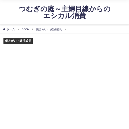
つむぎの庭～主婦目線からの
エシカル消費
ホーム
SDGs
働きがい・経済成長
単身赴任はとても身近にあった～年齢層別増
働きがい・経済成長