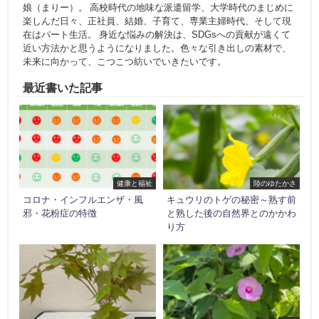
娘（まりー）。 高校時代の地味な派遣留学、大学時代のまじめに
楽しんだ日々、正社員、結婚、子育て、専業主婦時代、そして現
在はパート生活。 身近な悩みの解決は、SDGsへの貢献が遠くて
近い方法かと思うようになりました。色々な引き出しの素材で、
未来に向かって、こつこつ紡いでいきたいです。
最近書いた記事
健康と福祉
陸のゆたかさ
コロナ・インフルエンザ・風
キュウリのトゲの秘密～熟す前
邪・花粉症の特徴
と熟した後の自然界とのかかわ
り方