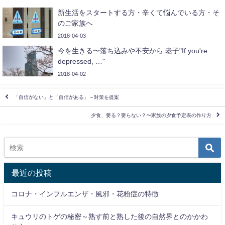
新生活をスタートする方・辛くて悩んでいる方・そ
のご家族へ
2018-04-03
今を生きる〜落ち込みや不安から:老子"If you're
depressed, …"
2018-04-02
「自信がない」と「自信がある」～対策を提案
夕食、要る？要らない？〜家族の夕食予定表の作り方
最近の投稿
コロナ・インフルエンザ・風邪・花粉症の特徴
キュウリのトゲの秘密～熟す前と熟した後の自然界とのかかわ