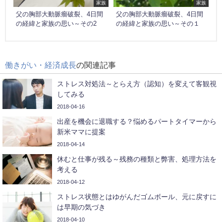
家族
家族
父の胸部大動脈瘤破裂、4日間
父の胸部大動脈瘤破裂、4日間
の経緯と家族の思い～その2
の経緯と家族の思い～その１
働きがい・経済成長
の関連記事
ストレス対処法～とらえ方（認知）を変えて客観視
してみる
2018-04-16
出産を機会に退職する？悩めるパートタイマーから
新米ママに提案
2018-04-14
休むと仕事が残る～残務の種類と弊害、処理方法を
考える
2018-04-12
ストレス状態とはゆがんだゴムボール、元に戻すに
は早期の気づき
2018-04-10